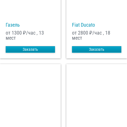
С
Политикой конфиденциальности
ознакомлен(а), даю согласие на
обработку моих Персональных данных
Газель
Fiat Ducato
Отправить заказ
от 1300
₽/час , 13
от 2800
₽/час , 18
мест
мест
Заказать
Заказать