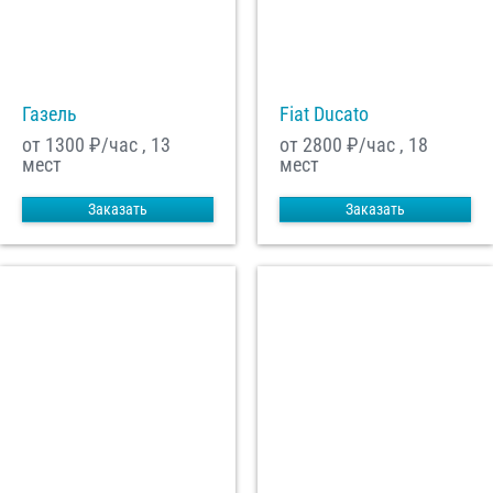
С
Политикой конфиденциальности
ознакомлен(а), даю согласие на
обработку моих Персональных данных
Газель
Fiat Ducato
Отправить заказ
от 1300
₽/час , 13
от 2800
₽/час , 18
мест
мест
Заказать
Заказать