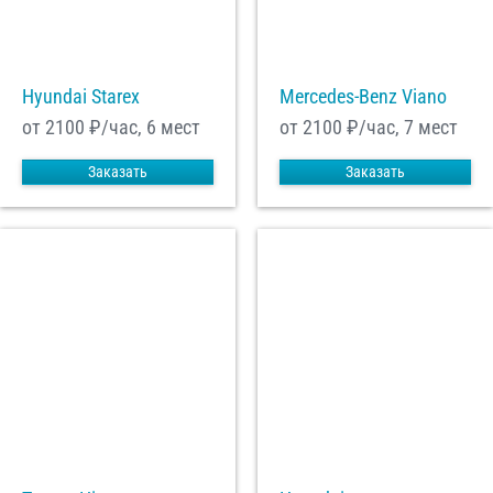
С
Политикой конфиденциальности
ознакомлен(а), даю согласие на
обработку моих Персональных данных
Hyundai Starex
Mercedes-Benz Viano
Отправить заказ
от 2100
₽/час, 6 мест
от 2100
₽/час, 7 мест
Заказать
Заказать