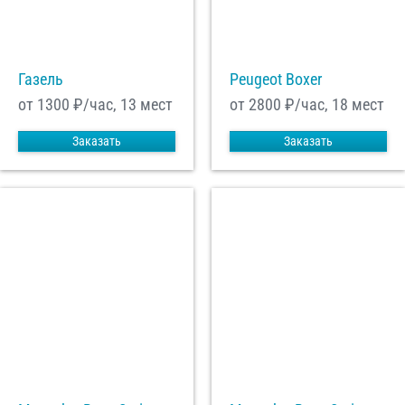
С
Политикой конфиденциальности
ознакомлен(а), даю согласие на
обработку моих Персональных данных
Газель
Peugeot Boxer
Отправить заказ
от 1300
₽/час, 13 мест
от 2800
₽/час, 18 мест
Заказать
Заказать