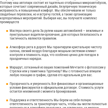
Поэтому наш автопарк состоит из тщательно отобранных микроавтобусов,
которые сочетают современный дизайн, безупречную техническую
исправность и повышенный комфорт. Мы обеспечиваем не только
свадебные перевозки, но и встречу гостей, а также организацию
корпоративных мероприятий. Выбирая нас, вы получаете комплекс
преимуществ
Мастера своего дела За рулем наших автомобилей — вежливые и
пунктуальные водители-орловчане, для которых безопасность и
тактичность являются правилом.
Атмосфера уюта в дороге Мы гарантируем кристальную чистоту
салона, свежий воздух благодаря мощным системам климат-
контроля и плавность хода, что особенно ценно для поездок в
праздничных нарядах.
Маршрут, сотканный из ваших пожеланий Мечтаете о фотосессии у
Стрелки или у памятника Тургеневу? Мы с готовностью впишем
любую локацию в график, сделав его идеальным для вас.
Прозрачность и уверенность Все финансовые и организационные
условия фиксируются в официальном договоре. Стоимость услуги
остается неизменной с момента бронирования.
Поддержка и ответственность Мы берем на себя полную
ответственность за транспортную часть, чтобы вы могли полностью
погрузиться в атмосферу праздника, не отвлекаясь на мелочи.