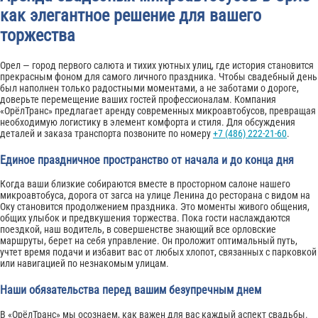
как элегантное решение для вашего
торжества
Орел — город первого салюта и тихих уютных улиц, где история становится
прекрасным фоном для самого личного праздника. Чтобы свадебный день
был наполнен только радостными моментами, а не заботами о дороге,
доверьте перемещение ваших гостей профессионалам. Компания
«ОрёлТранс» предлагает аренду современных микроавтобусов, превращая
необходимую логистику в элемент комфорта и стиля. Для обсуждения
деталей и заказа транспорта позвоните по номеру
+7 (486) 222-21-60
.
Единое праздничное пространство от начала и до конца дня
Когда ваши близкие собираются вместе в просторном салоне нашего
микроавтобуса, дорога от загса на улице Ленина до ресторана с видом на
Оку становится продолжением праздника. Это моменты живого общения,
общих улыбок и предвкушения торжества. Пока гости наслаждаются
поездкой, наш водитель, в совершенстве знающий все орловские
маршруты, берет на себя управление. Он проложит оптимальный путь,
учтет время подачи и избавит вас от любых хлопот, связанных с парковкой
или навигацией по незнакомым улицам.
Наши обязательства перед вашим безупречным днем
В «ОрёлТранс» мы осознаем, как важен для вас каждый аспект свадьбы.