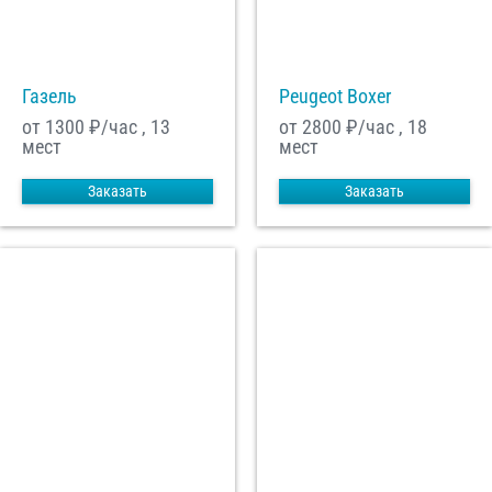
С
Политикой конфиденциальности
ознакомлен(а), даю согласие на
обработку моих Персональных данных
Газель
Peugeot Boxer
Отправить заказ
от 1300
₽/час , 13
от 2800
₽/час , 18
мест
мест
Заказать
Заказать