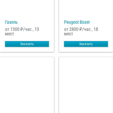
С
Политикой конфиденциальности
ознакомлен(а), даю согласие на
обработку моих Персональных данных
Газель
Peugeot Boxer
Отправить заказ
от 1300
₽/час , 13
от 2800
₽/час , 18
мест
мест
Заказать
Заказать