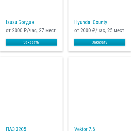
С
Политикой конфиденциальности
ознакомлен(а), даю согласие на
Isuzu Богдан
Hyundai County
обработку моих Персональных данных
от 2000
₽/час, 27 мест
от 2000
₽/час, 25 мест
Отправить заказ
Заказать
Заказать
ПАЗ 3205
Vektor 7,6